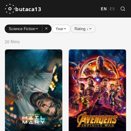
butaca13
|
EN
ES
✕
Science Fiction
Year
Rating ↓
20 films