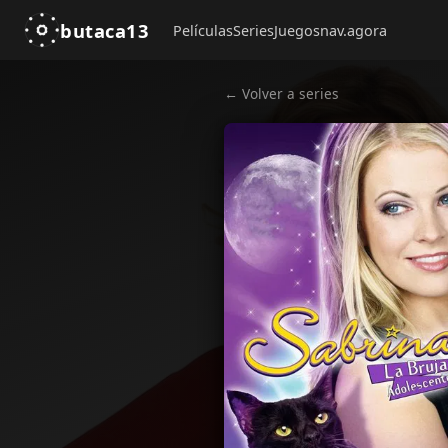
butaca13
Películas
Series
Juegos
nav.agora
← Volver a series