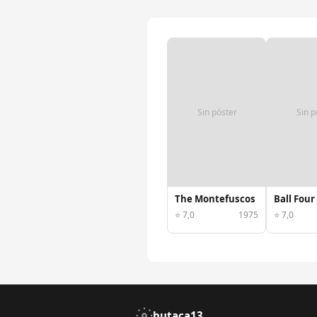
Sin póster
Sin p
The Montefuscos
Ball Four
⭐ 7,0
1975
⭐ 7,0
butaca13