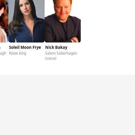
n
Soleil Moon Frye
Nick Bakay
ugh
Roxie King
Salem Saberhagen
(voice)