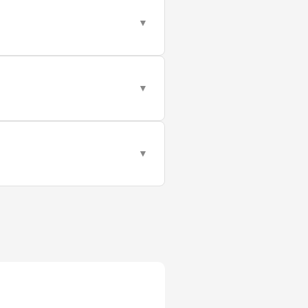
▼
▼
▼