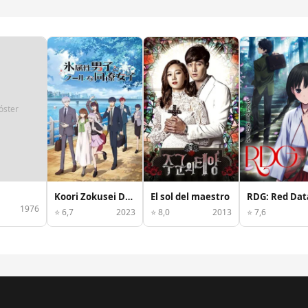
óster
Koori Zokusei Danshi to Cool na Douryou Joshi
El sol del maestro
1976
⭐ 6,7
2023
⭐ 8,0
2013
⭐ 7,6