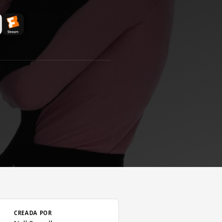
us poderes, que su gato Salem
 al cual su castigo fue quedar
donde guardaban las toallas es
fera' en España), una dimensión
ilidad de poder ir a Marte o a la
po y espacio.
CREADA POR