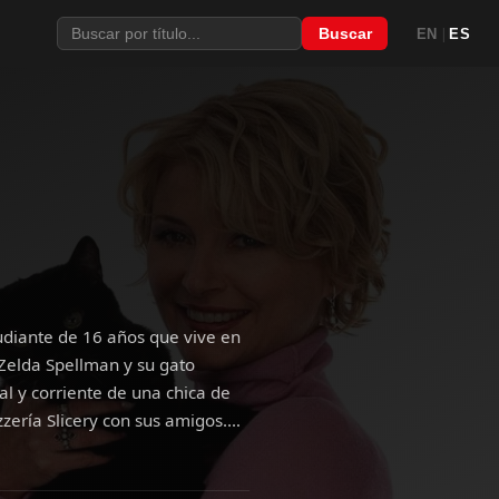
|
Buscar
EN
ES
udiante de 16 años que vive en
 Zelda Spellman y su gato
l y corriente de una chica de
izzería Slicery con sus amigos.
leaños y sus tías le revelan el
nque ella es mitad bruja y mitad