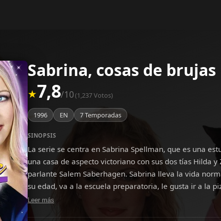
Sabrina, cosas de brujas
7,8
★
/10
(1,237 Votos)
1996
EN
7 Temporadas
SINOPSIS
La serie se centra en Sabrina Spellman, que es una est
una casa de aspecto victoriano con sus dos tías Hilda y
parlante Salem Saberhagen. Sabrina lleva la vida norma
su edad, va a la escuela preparatoria, le gusta ir a la p
Pero todo cambia radicalmente cuando llega su 16º cump
Leer más
gran secreto de la familia: son brujas, incluida ella au