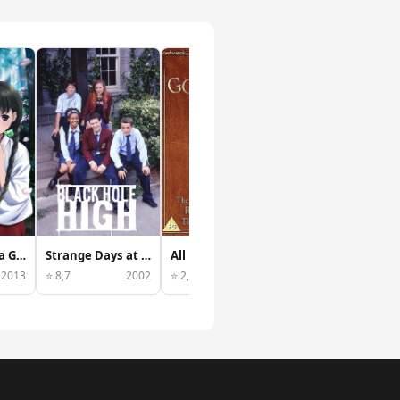
Sin póster
Life... and Stuff
RDG: Red Data Girl
Strange Days at Blake Holsey High
All in Good Faith
⭐ 9,0
199
2013
⭐ 8,7
2002
⭐ 2,3
1985