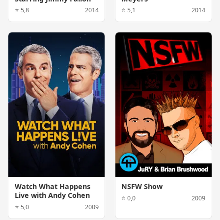
⭐ 5,8
2014
⭐ 5,1
2014
Watch What Happens
NSFW Show
Live with Andy Cohen
⭐ 0,0
2009
⭐ 5,0
2009