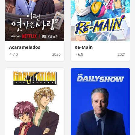
Acaramelados
Re-Main
⭐ 7,0
2026
⭐ 6,8
2021