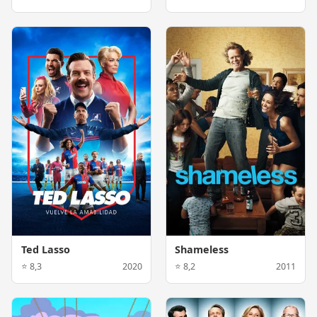
Ted Lasso
Shameless
⭐ 8,3
2020
⭐ 8,2
2011