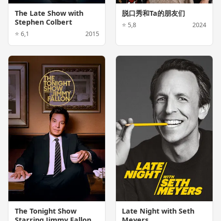
The Late Show with
脱口秀和Ta的朋友们
Stephen Colbert
⭐ 5,8
2024
⭐ 6,1
2015
The Tonight Show
Late Night with Seth
Starring Jimmy Fallon
Meyers