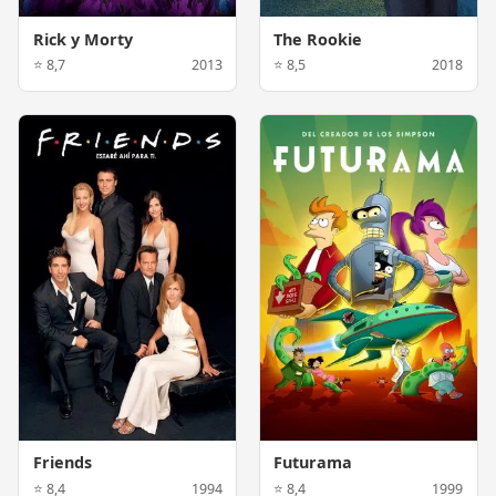
Rick y Morty
The Rookie
⭐ 8,7
2013
⭐ 8,5
2018
Friends
Futurama
⭐ 8,4
1994
⭐ 8,4
1999