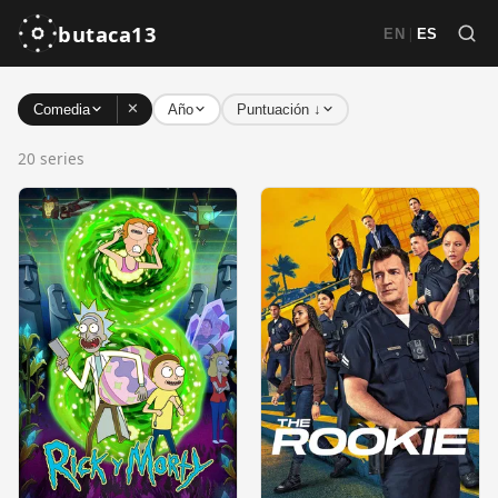
butaca13
|
EN
ES
✕
Comedia
Año
Puntuación ↓
20 series