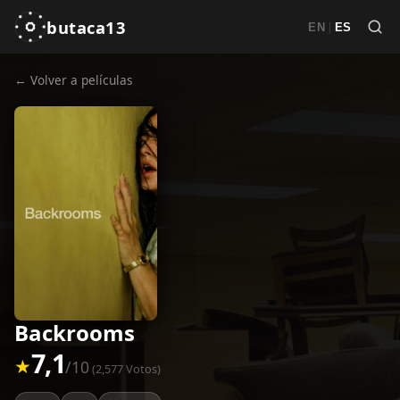
butaca13
|
EN
ES
← Volver a películas
Backrooms
7,1
★
/10
(2,577 Votos)