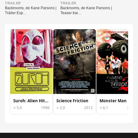
▶
▶
TRAILER
TRAILER
Backrooms, de Kane Parsons |
Backrooms, de Kane Parsons |
Tráiler Esp…
Teaser trai…
Suroh: Alien Hitchhiker
Science Friction
Monster Man
⭐ 5,0
1996
⭐ 2,0
2012
⭐ 6,1
2003