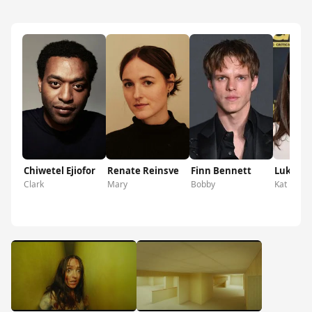
Chiwetel Ejiofor
Renate Reinsve
Finn Bennett
Lukita 
Clark
Mary
Bobby
Kat