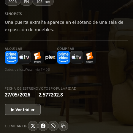
2026
EN
105 min
SINOPSIS
Una puerta extraña aparece en el sótano de una sala de
exposición de muebles.
ALQUILAR
COMPRAR
Datos de
JustWatch
vía TMDB
FECHA DE ESTRENO
VOTOS
POPULARIDAD
27/05/2026
2,577
202.8
▶ Ver tráiler
COMPARTIR