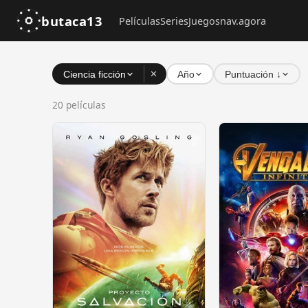
butaca13
Películas
Series
Juegos
nav.agora
Ciencia ficción
✕
Año
Puntuación ↓
20 películas