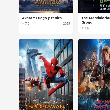
Avatar: Fuego y ceniza
The Mandaloria
Grogu
⭐ 7,6
2025
⭐ 7,4