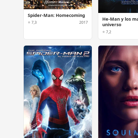
Spider-Man: Homecoming
He-Man y los ma
⭐ 7,3
2017
universo
⭐ 7,2