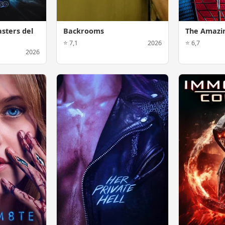
sters del
Backrooms
The Amazi
⭐ 7,1
2026
⭐ 6,7
2026