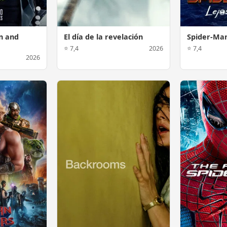
n and
El día de la revelación
Spider-Man
⭐ 7,4
2026
⭐ 7,4
2026