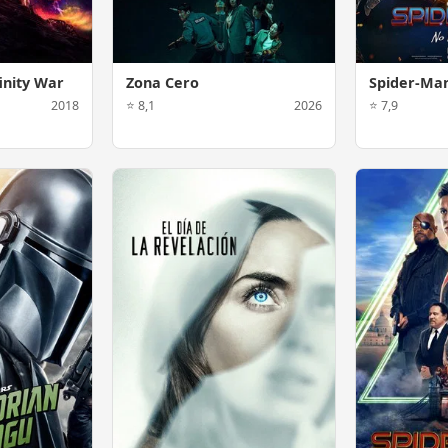
inity War
Zona Cero
Spider-Ma
2018
⭐ 8,1
2026
⭐ 7,9