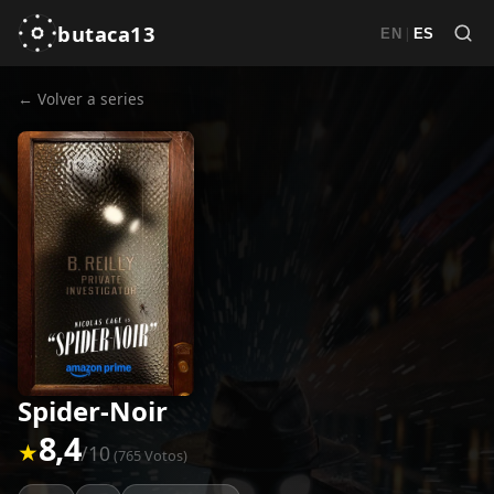
butaca13
|
EN
ES
← Volver a series
Spider-Noir
8,4
★
/10
(765 Votos)