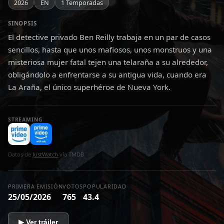
2026
EN
1 Temporadas
SINOPSIS
El detective privado Ben Reilly trabaja en un par de casos
sencillos, hasta que unos mafiosos, unos monstruos y una
misteriosa mujer fatal tejen una telaraña a su alrededor,
obligándolo a enfrentarse a su antigua vida, cuando era
La Araña, el único superhéroe de Nueva York.
STREAMING
Datos de
JustWatch
vía TMDB
PRIMERA EMISIÓN
VOTOS
POPULARIDAD
25/05/2026
765
43.4
▶ Ver tráiler