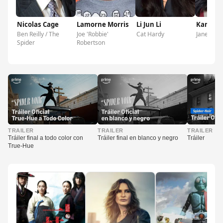
Nicolas Cage
Lamorne Morris
Li Jun Li
Karen R
Ben Reilly / The
Joe 'Robbie'
Cat Hardy
Janet Ruiz
Spider
Robertson
▶
▶
▶
TRAILER
TRAILER
TRAILER
Tráiler final a todo color con
Tráiler final en blanco y negro
Tráiler
True-Hue