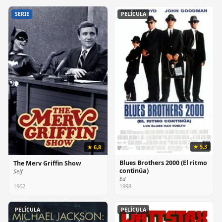
SERIE
PELÍCULA
★ 5,3
★ 6,8
Blues Brothers 2000 (El ritmo
The Merv Griffin Show
continúa)
Self
Ed
1962
1998
PELÍCULA
PELÍCULA