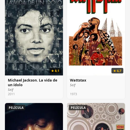
★ 8,1
★ 6,7
Michael Jackson. La vida de
Wattstax
un ídolo
Self
Self
2011
1973
PELÍCULA
PELÍCULA