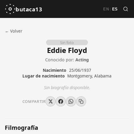
butaca13
|
EN
ES
← Volver
Sin foto
Eddie Floyd
Conocido por:
Acting
Nacimiento
25/06/1937
Lugar de nacimiento
Montgomery, Alabama
Sin biografía disponible.
COMPARTIR
Filmografía