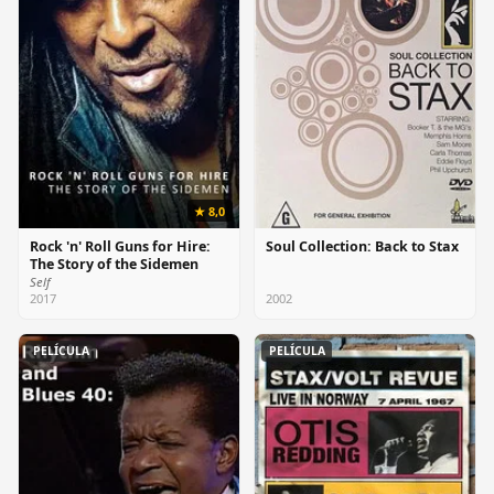
★ 8,0
Rock 'n' Roll Guns for Hire:
Soul Collection: Back to Stax
The Story of the Sidemen
Self
2017
2002
PELÍCULA
PELÍCULA