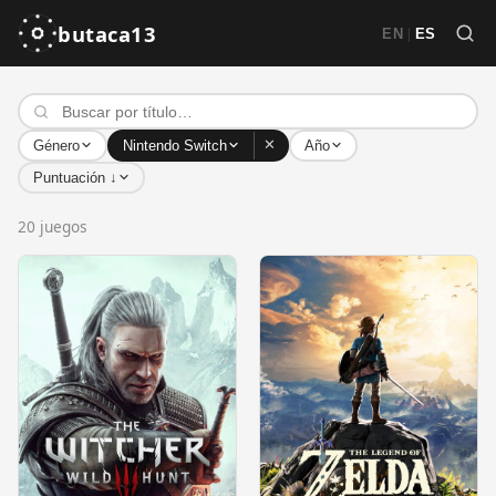
butaca13
|
EN
ES
✕
Género
Nintendo Switch
Año
Puntuación ↓
20 juegos