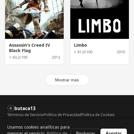
Assassin's Creed IV
Limbo
Black Flag
⭐ 81,0/100
2010
⭐ 83,2/100
2013
Mostrar más
butaca13
Términos de Servicio
Política de Privacidad
Política de Cookies
Aviso Legal
Accesibilidad
Contacto
Usamos cookies analíticas para
© 2026 butaca13. Todos los derechos reservados. Datos de películas
mejorar el servicio.
Política de
Rechazar
Aceptar