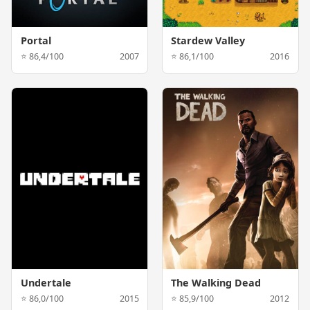
Portal
Stardew Valley
⭐ 86,4/100
2007
⭐ 86,1/100
2016
Undertale
The Walking Dead
⭐ 86,0/100
2015
⭐ 85,9/100
2012