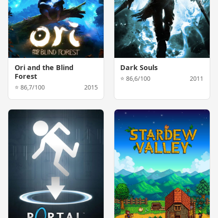
Ori and the Blind
Dark Souls
Forest
⭐ 86,6/100
2011
⭐ 86,7/100
2015