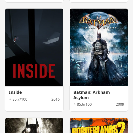
Batman: Arkham
Inside
Asylum
⭐ 85,7/100
2016
⭐ 85,6/100
2009