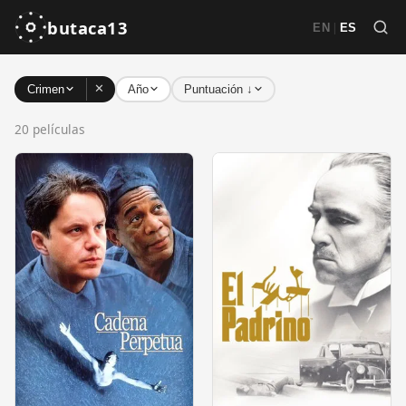
butaca13
|
EN
ES
✕
Crimen
Año
Puntuación ↓
20 películas