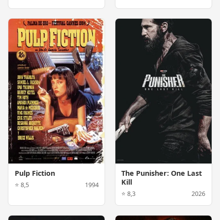
Pulp Fiction
The Punisher: One Last
Kill
⭐ 8,5
1994
⭐ 8,3
2026