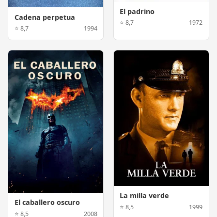
El padrino
Cadena perpetua
⭐ 8,7
1972
⭐ 8,7
1994
La milla verde
El caballero oscuro
⭐ 8,5
1999
⭐ 8,5
2008