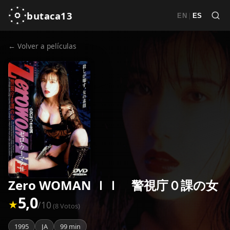
butaca13
|
EN
ES
← Volver a películas
Zero WOMAN ＩＩ 警視庁０課の女
5,0
★
/10
(8 Votos)
1995
JA
99 min