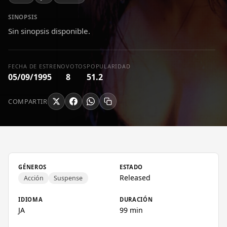
SINOPSIS
Sin sinopsis disponible.
FECHA DE ESTRENO
VOTOS
POPULARIDAD
05/09/1995
8
51.2
COMPARTIR
GÉNEROS
ESTADO
Released
Acción
Suspense
IDIOMA
DURACIÓN
JA
99 min