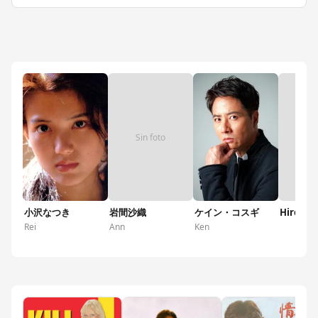
Sin foto
Sin
小沢なつき
岩間沙織
ケイン・コスギ
Hiroyuk
Rei
Ann
Ken