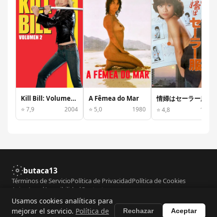
Kill Bill: Volumen 2
A Fêmea do Mar
情婦はセーラー服
⭐ 7,9
2004
⭐ 5,0
1980
⭐ 4,8
1981
butaca13
Términos de Servicio
Política de Privacidad
Política de Cookies
Aviso Legal
Accesibilidad
Contacto
Usamos cookies analíticas para
© 2026 butaca13. Todos los derechos reservados. Datos de películas
mejorar el servicio.
Política de
Rechazar
Aceptar
proporcionados por
TMDB
.