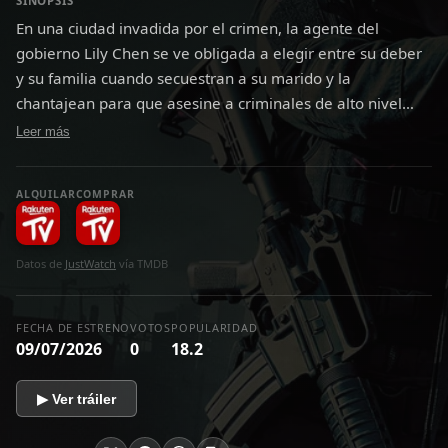
SINOPSIS
En una ciudad invadida por el crimen, la agente del
gobierno Lily Chen se ve obligada a elegir entre su deber
y su familia cuando secuestran a su marido y la
chantajean para que asesine a criminales de alto nivel
para salvarlo. A medida que se adentra en el submundo
Leer más
criminal, la implacable búsqueda de justicia de Lily
desenmaraña una red de corrupción que la llevará a
ALQUILAR
COMPRAR
tomar una decisión final que cambiará su mundo para
siempre.
Datos de
JustWatch
vía TMDB
FECHA DE ESTRENO
VOTOS
POPULARIDAD
09/07/2026
0
18.2
▶ Ver tráiler