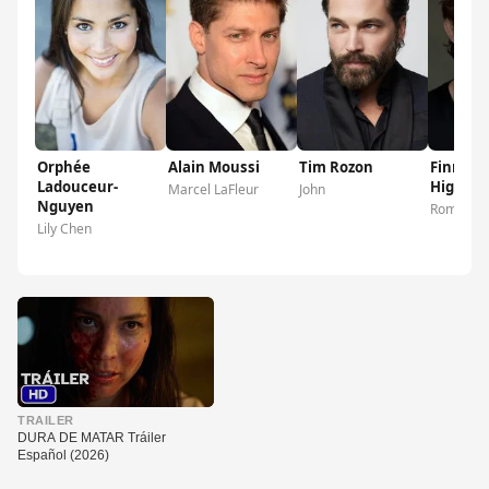
Orphée
Alain Moussi
Tim Rozon
Finn Mc
Ladouceur-
Higgins
Marcel LaFleur
John
Nguyen
Romeo
Lily Chen
▶
TRAILER
DURA DE MATAR Tráiler
Español (2026)