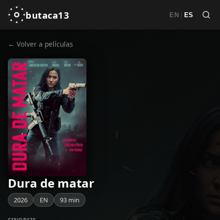
butaca13
|
EN
ES
← Volver a películas
Dura de matar
2026
EN
93 min