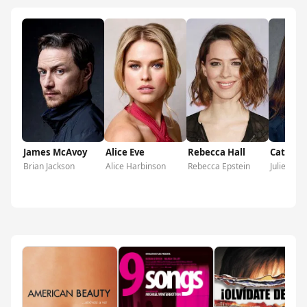
James McAvoy
Alice Eve
Rebecca Hall
Catheri
Brian Jackson
Alice Harbinson
Rebecca Epstein
Julie Jack