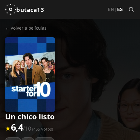
butaca13
|
EN
ES
← Volver a películas
Un chico listo
6,4
★
/10
(455 Votos)