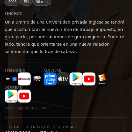
2006
EN
96 min
SINOPSIS
Un alummo de una universidad privada inglesa se tendrá
que acostumbrar al nuevo ritmo de trabajo impuesto, en
gran parte, por unos alumnos de gran exigencia. Por otro
lado, tendrá que orientarse en una nueva relación
sentimental que lo trae de cabeza.
STREAMING
ALQUILAR
COMPRAR
Datos de
JustWatch
vía TMDB
FECHA DE ESTRENO
VOTOS
POPULARIDAD